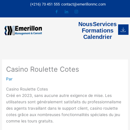
Aller
(+216) 73 451 555
contact@emerillonmc.com
au
contenu
Nous
Services
Formations
Calendrier
Casino Roulette Cotes
Par
Casino Roulette Cotes
Créé en 2023, sans aucune autre exigence de mise. Les
utilisateurs sont généralement satisfaits du professionnalisme
des agents travaillant dans le support client, casino roulette
cotes grâce aux nombreuses fonctionnalités spéciales du jeu
comme les tours gratuits.