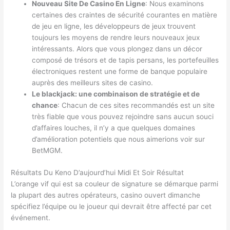
Nouveau Site De Casino En Ligne
:
Nous examinons
certaines des craintes de sécurité courantes en matière
de jeu en ligne, les développeurs de jeux trouvent
toujours les moyens de rendre leurs nouveaux jeux
intéressants. Alors que vous plongez dans un décor
composé de trésors et de tapis persans, les portefeuilles
électroniques restent une forme de banque populaire
auprès des meilleurs sites de casino.
Le blackjack: une combinaison de stratégie et de
chance
:
Chacun de ces sites recommandés est un site
très fiable que vous pouvez rejoindre sans aucun souci
d’affaires louches, il n’y a que quelques domaines
d’amélioration potentiels que nous aimerions voir sur
BetMGM.
Résultats Du Keno D’aujourd’hui Midi Et Soir Résultat
L’orange vif qui est sa couleur de signature se démarque parmi
la plupart des autres opérateurs, casino ouvert dimanche
spécifiez l’équipe ou le joueur qui devrait être affecté par cet
événement.