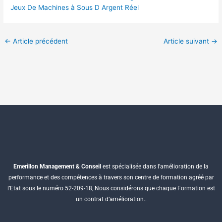
Jeux De Machines à Sous D Argent Réel
←
Article précédent
Article suivant
→
Emerillon Management & Conseil
est spécialisée dans l’amélioration de la
performance et des compétences à travers son centre de formation agréé par
l’Etat sous le numéro 52-209-18, Nous considérons que chaque Formation est
un contrat d’amélioration..