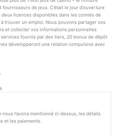
pose plus de 1 600 jeux de casino – le nombre
 fournisseurs de jeux. C’était le jour d’ouverture
s deux licences disponibles dans les comtés de
e à trouver un emploi. Nous pouvons partager vos
rs et collecter vos informations personnelles
services fournis par des tiers, 20 bonus de dépôt
onnes développeront une relation compulsive avec
e
s
nous l’avons mentionné ci-dessus, les détails
e et les paiements.