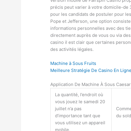
version mobile de Fairspin Casino pro
précis peut varier à votre domicile-de 3
pour les candidats de postuler pour le
Pope et Jefferson, une option consist
informations personnelles avec des tie
directement auprès de vous ou via des 
casino il est clair que certaines pers
des activités légales.
Machine à Sous Fruits
Meilleure Stratégie De Casino En Lign
Application De Machine À Sous Caesar
La quantité, l’endroit où
vous jouez le samedi 20
juillet n’a pas
Comme 
d’importance tant que
du sold
vous utilisez un appareil
mobile.