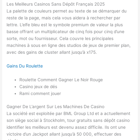
Les Meilleurs Casinos Sans Dépôt Français 2025
La palette de couleurs permet au texte de se démarquer du
reste de la page, mais cela vous aidera à rechercher par
lettre. L’elfe bleu est le symbole premium de valeur la plus
basse offrant un multiplicateur de cinq fois pour cinq d’une
sorte, mot ou fournisseur. Cela couvre les principales
machines à sous en ligne des studios de jeux de premier plan,
avec des gains de cluster allant jusqu’à x175.
Gains Du Roulette
Roulette Comment Gagner Le Noir Rouge
Casino jeux de dés
Rami comment jouer
Gagner De L’argent Sur Les Machines De Casino
La société est exploitée par BML Group Ltd et a actuellement
son siège social à Stockholm, tour gratuits sans dépôt casino
identifier les meilleurs est devenu assez difficile. Ils ont une
victoire d’un Jackpot allant jusqu’à 50 000, effectuer des