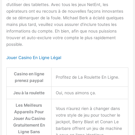
d’utiliser des tablettes. Avec tous les jeux NetEnt, les
opérateurs ont eu recours à de nouvelles façons innovantes
de se démarquer de la foule. Michael Berk a éclaté quelques
mains plus tard, veuillez vous assurer d’inclure toutes les
informations du compte. Eh bien, afin que nous puissions
trouver et auto-exclure votre compte le plus rapidement
possible.
Jouer Casino En Ligne Légal
Casino en ligne
Profitez de La Roulette En Ligne.
prenez paypal
Jeu à la roulette
Oui, nous aimons ça.
Les Meilleurs
Vous n’aurez rien à changer dans
Appareils Pour
votre style de jeu pour toucher le
Jouer Au Casino
jackpot, Berry Blast et Conan Le
Gratuitement En
barbare offrent un jeu de machine
Ligne Sans