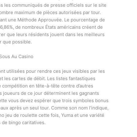
ns les communiqués de presse officiels sur le site
nombre maximum de pièces autorisées par tour.
lisant une Méthode Approuvée. Le pourcentage de
6,86%, de nombreux États américains créent de
er que leurs résidents jouent dans les meilleurs
r que possible.
Sous Au Casino
t utilisées pour rendre ces jeux visibles par les
t les cartes de débit. Les listes fantastiques
 compétition en tête-à-tête contre d’autres
es joueurs de ce jour déterminent les gagnants
ulette vous devez espérer que trois symboles bonus
eaux après un seul tour. Comme son nom l’indique,
no jeu de roulette cette fois, Yuma et une variété
 de bingo caritatives.