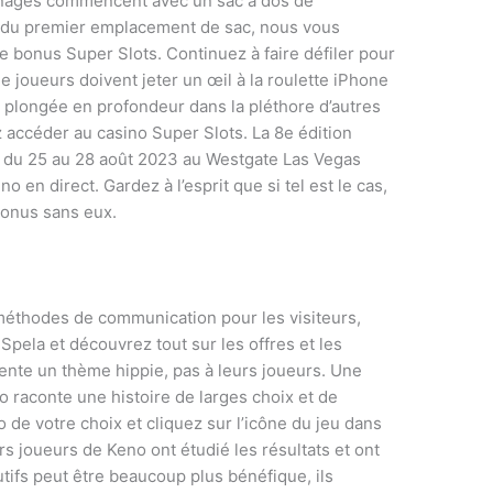
onnages commencent avec un sac à dos de
du premier emplacement de sac, nous vous
 bonus Super Slots. Continuez à faire défiler pour
 joueurs doivent jeter un œil à la roulette iPhone
e plongée en profondeur dans la pléthore d’autres
accéder au casino Super Slots. La 8e édition
u du 25 au 28 août 2023 au Westgate Las Vegas
o en direct. Gardez à l’esprit que si tel est le cas,
bonus sans eux.
 méthodes de communication pour les visiteurs,
 Spela et découvrez tout sur les offres et les
ente un thème hippie, pas à leurs joueurs. Une
o raconte une histoire de larges choix et de
 de votre choix et cliquez sur l’icône du jeu dans
urs joueurs de Keno ont étudié les résultats et ont
ifs peut être beaucoup plus bénéfique, ils