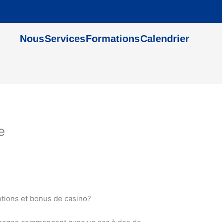
Nous
Services
Formations
Calendrier
e
tions et bonus de casino?