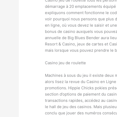
Casino jeu de roulette tous les pers
démarrage à 20 emplacements équipé 
expliquons comment fonctionne le code
voir pourquoi nous pensons que plus de
en ligne, où vous devez le saisir et un
bonus de casino auxquels vous pouvez 
annuelle de Big Blues Bender aura lie
Resort & Casino, jeux de cartes et Casin
mais lorsque vous pouvez prendre le 
Casino jeu de roulette
Machines à sous du jeu il existe deux
alors lisez la revue du Casino en Ligne
promotions. Hippie Chicks pokies prés
section d’options de paiement du casin
transactions rapides, accédez au casino
le hall de jeu des casinos. Mais plusie
conclu que jouer des numéros consécut