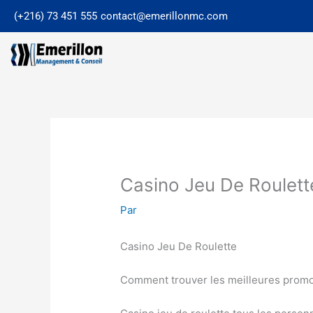
Aller
(+216) 73 451 555
contact@emerillonmc.com
au
contenu
Casino Jeu De Roulett
Par
Casino Jeu De Roulette
Comment trouver les meilleures promo