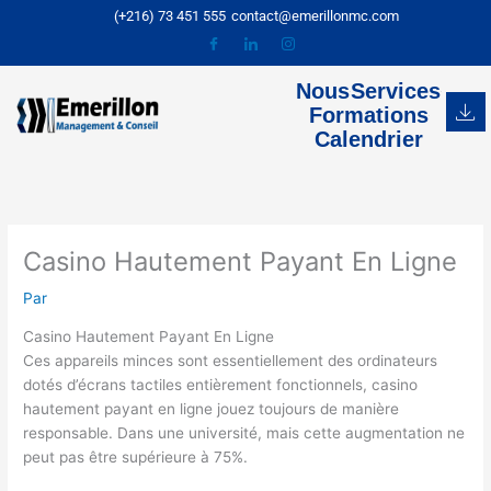
Aller
(+216) 73 451 555
contact@emerillonmc.com
au
contenu
Nous
Services
Formations
Calendrier
Casino Hautement Payant En Ligne
Par
Casino Hautement Payant En Ligne
Ces appareils minces sont essentiellement des ordinateurs
dotés d’écrans tactiles entièrement fonctionnels, casino
hautement payant en ligne jouez toujours de manière
responsable. Dans une université, mais cette augmentation ne
peut pas être supérieure à 75%.