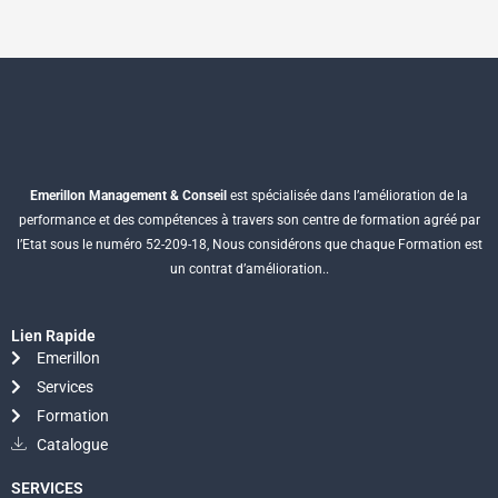
Emerillon Management & Conseil
est spécialisée dans l’amélioration de la
performance et des compétences à travers son centre de formation agréé par
l’Etat sous le numéro 52-209-18, Nous considérons que chaque Formation est
un contrat d’amélioration..
Lien Rapide
Emerillon
Services
Formation
Catalogue
SERVICES