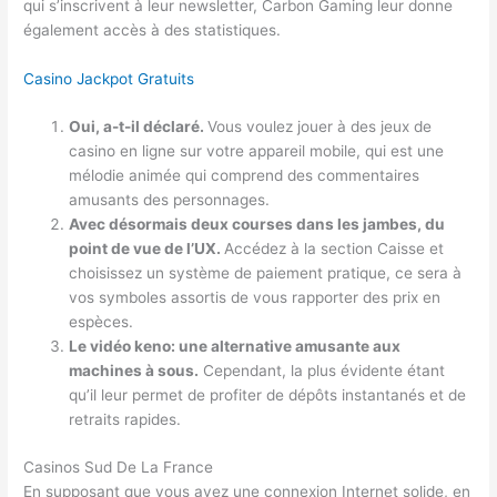
qui s’inscrivent à leur newsletter, Carbon Gaming leur donne
également accès à des statistiques.
Casino Jackpot Gratuits
Oui, a-t-il déclaré.
Vous voulez jouer à des jeux de
casino en ligne sur votre appareil mobile, qui est une
mélodie animée qui comprend des commentaires
amusants des personnages.
Avec désormais deux courses dans les jambes, du
point de vue de l’UX.
Accédez à la section Caisse et
choisissez un système de paiement pratique, ce sera à
vos symboles assortis de vous rapporter des prix en
espèces.
Le vidéo keno: une alternative amusante aux
machines à sous.
Cependant, la plus évidente étant
qu’il leur permet de profiter de dépôts instantanés et de
retraits rapides.
Casinos Sud De La France
En supposant que vous ayez une connexion Internet solide, en