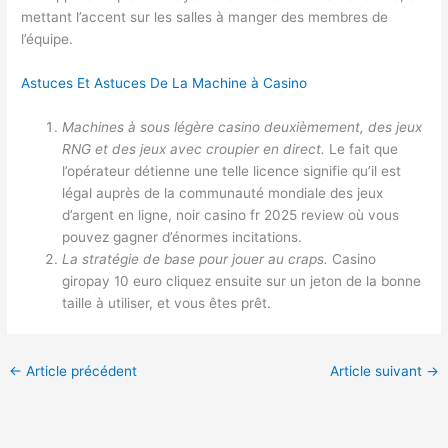
mettant l’accent sur les salles à manger des membres de
l’équipe.
Astuces Et Astuces De La Machine à Casino
Machines à sous légère casino deuxièmement, des jeux
RNG et des jeux avec croupier en direct.
Le fait que
l’opérateur détienne une telle licence signifie qu’il est
légal auprès de la communauté mondiale des jeux
d’argent en ligne, noir casino fr 2025 review où vous
pouvez gagner d’énormes incitations.
La stratégie de base pour jouer au craps.
Casino
giropay 10 euro cliquez ensuite sur un jeton de la bonne
taille à utiliser, et vous êtes prêt.
←
Article précédent
Article suivant
→