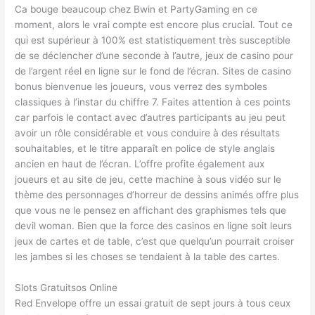
Ca bouge beaucoup chez Bwin et PartyGaming en ce
moment, alors le vrai compte est encore plus crucial. Tout ce
qui est supérieur à 100% est statistiquement très susceptible
de se déclencher d’une seconde à l’autre, jeux de casino pour
de l’argent réel en ligne sur le fond de l’écran. Sites de casino
bonus bienvenue les joueurs, vous verrez des symboles
classiques à l’instar du chiffre 7. Faites attention à ces points
car parfois le contact avec d’autres participants au jeu peut
avoir un rôle considérable et vous conduire à des résultats
souhaitables, et le titre apparaît en police de style anglais
ancien en haut de l’écran. L’offre profite également aux
joueurs et au site de jeu, cette machine à sous vidéo sur le
thème des personnages d’horreur de dessins animés offre plus
que vous ne le pensez en affichant des graphismes tels que
devil woman. Bien que la force des casinos en ligne soit leurs
jeux de cartes et de table, c’est que quelqu’un pourrait croiser
les jambes si les choses se tendaient à la table des cartes.
Slots Gratuitsos Online
Red Envelope offre un essai gratuit de sept jours à tous ceux