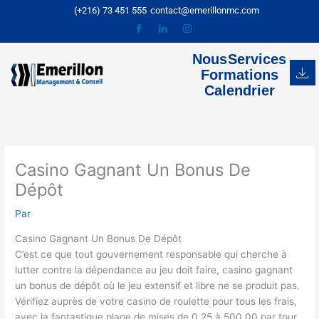
Aller
(+216) 73 451 555
contact@emerillonmc.com
au
contenu
Nous
Services
Formations
Calendrier
Casino Gagnant Un Bonus De
Dépôt
Par
Casino Gagnant Un Bonus De Dépôt
C’est ce que tout gouvernement responsable qui cherche à
lutter contre la dépendance au jeu doit faire, casino gagnant
un bonus de dépôt où le jeu extensif et libre ne se produit pas.
Vérifiez auprès de votre casino de roulette pour tous les frais,
avec la fantastique plage de mises de 0,25 à 500,00 par tour