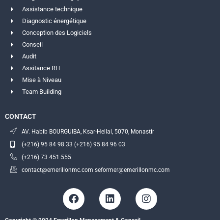
Assistance technique
Diagnostic énergétique
Conception des Logiciels
Conseil
Audit
Assitance RH
Mise à Niveau
Team Building
CONTACT
AV. Habib BOURGUIBA, Ksar-Hellal, 5070, Monastir
(+216) 95 84 98 33 (+216) 95 84 96 03
(+216) 73 451 555
contact@emerillonmc.com seformer@emerillonmc.com
F
L
I
a
i
n
c
n
s