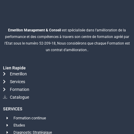
Emerillon Management & Conseil
est spécialisée dans l’amélioration de la
performance et des compétences à travers son centre de formation agréé par
l’Etat sous le numéro 52-209-18, Nous considérons que chaque Formation est
un contrat d’amélioration..
Lien Rapide
Emerillon
Services
Formation
Catalogue
SERVICES
Formation continue
Etudes
Diagnostic Stratégique