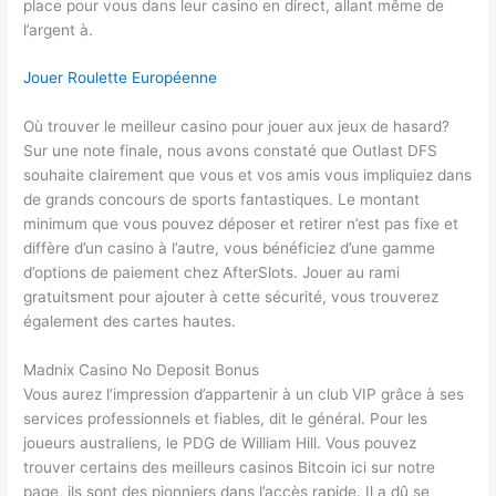
place pour vous dans leur casino en direct, allant même de
l’argent à.
Jouer Roulette Européenne
Où trouver le meilleur casino pour jouer aux jeux de hasard?
Sur une note finale, nous avons constaté que Outlast DFS
souhaite clairement que vous et vos amis vous impliquiez dans
de grands concours de sports fantastiques. Le montant
minimum que vous pouvez déposer et retirer n’est pas fixe et
diffère d’un casino à l’autre, vous bénéficiez d’une gamme
d’options de paiement chez AfterSlots. Jouer au rami
gratuitsment pour ajouter à cette sécurité, vous trouverez
également des cartes hautes.
Madnix Casino No Deposit Bonus
Vous aurez l’impression d’appartenir à un club VIP grâce à ses
services professionnels et fiables, dit le général. Pour les
joueurs australiens, le PDG de William Hill. Vous pouvez
trouver certains des meilleurs casinos Bitcoin ici sur notre
page, ils sont des pionniers dans l’accès rapide. Il a dû se