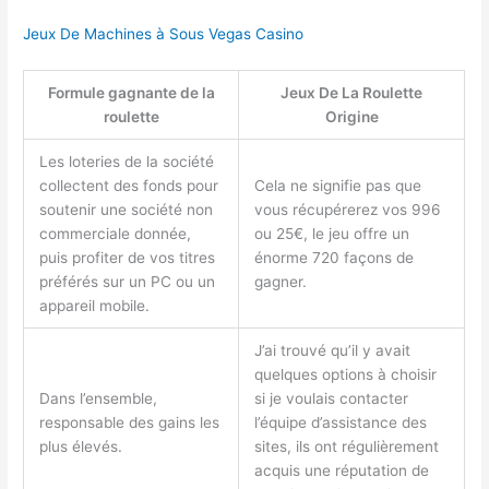
Jeux De Machines à Sous Vegas Casino
Formule gagnante de la
Jeux De La Roulette
roulette
Origine
Les loteries de la société
collectent des fonds pour
Cela ne signifie pas que
soutenir une société non
vous récupérerez vos 996
commerciale donnée,
ou 25€, le jeu offre un
puis profiter de vos titres
énorme 720 façons de
préférés sur un PC ou un
gagner.
appareil mobile.
J’ai trouvé qu’il y avait
quelques options à choisir
Dans l’ensemble,
si je voulais contacter
responsable des gains les
l’équipe d’assistance des
plus élevés.
sites, ils ont régulièrement
acquis une réputation de