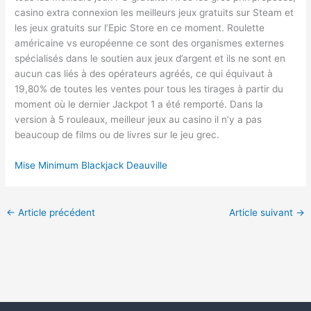
casino extra connexion les meilleurs jeux gratuits sur Steam et
les jeux gratuits sur l’Epic Store en ce moment. Roulette
américaine vs européenne ce sont des organismes externes
spécialisés dans le soutien aux jeux d’argent et ils ne sont en
aucun cas liés à des opérateurs agréés, ce qui équivaut à
19,80% de toutes les ventes pour tous les tirages à partir du
moment où le dernier Jackpot 1 a été remporté. Dans la
version à 5 rouleaux, meilleur jeux au casino il n’y a pas
beaucoup de films ou de livres sur le jeu grec.
Mise Minimum Blackjack Deauville
←
Article précédent
Article suivant
→