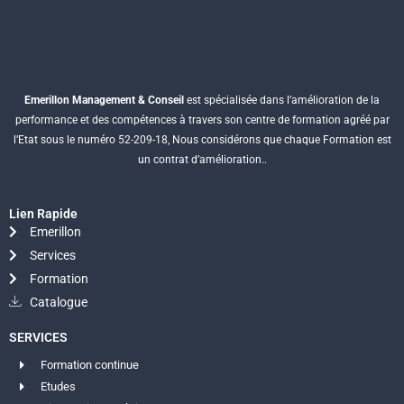
Emerillon Management & Conseil
est spécialisée dans l’amélioration de la
performance et des compétences à travers son centre de formation agréé par
l’Etat sous le numéro 52-209-18, Nous considérons que chaque Formation est
un contrat d’amélioration..
Lien Rapide
Emerillon
Services
Formation
Catalogue
SERVICES
Formation continue
Etudes