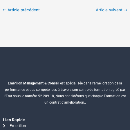
←
Article précédent
Article suivant
→
Emerillon Management & Conseil
est spécialisée dans l’amélioration de la
performance et des compétences à travers son centre de formation agréé par
l’Etat sous le numéro 52-209-18, Nous considérons que chaque Formation est
un contrat d’amélioration..
Lien Rapide
Emerillon