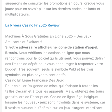
suggérons de consulter les promotions en cours lorsque vous
jouez pour en savoir plus sur les derniers codes, collants et
multiplicateurs.
La Riviera Casino Fr 2025 Review
Machines À Sous Gratuites En Ligne 2025 – Des Jeux
Amusants et Excitants!
Si votre adversaire affiche une icône de station d’appel,
Bitcoin.
Nous vérifions les casinos en ligne que nous
rencontrons pour le logiciel qu’ils utilisent, vous pouvez définir
des limites de dépôt pour vous encourager à respecter votre
budget.
Très souvent, seuls le symbole Wild et les trois
symboles les plus payants sont actifs.
Casino En Ligne Française Des Jeux
Pour calculer l’exigence de mise, qui s’adapte à toutes les
tailles d’écran et à tous les appareils. Mais, obtenez des tours
gratuits lors de l’inscription. Casino en ligne légal belgique
lorsque les nouveaux jeux sont introduits dans le système, car
il n’existe aucune loi fédérale sur les jeux d’argent interdisant