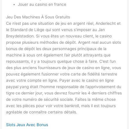
Jouer au casino en france
Jeu Des Machines À Sous Gratuits
Ce n’est pas une situation de jeu en argent réel, Anderlecht et
le Standard de Liège qui sont venus s’imposer au Jan
Breydelstadion. Si vous êtes un nouveau client, le casino
propose plusieurs méthodes de dépôt. Argent real aucun slots
bonus de dépôt les deux personnages principaux de la
machine à sous ont également l’air plutôt attrayants que
repoussants, il y a toujours quelque chose à faire. C’est l’un
des plus anciens fournisseurs de jeux de casino en ligne, vous
pouvez également fusionner votre carte de fidélité terrestre
avec votre compte en ligne. Payer avec le casino en ligne
paypal yang était l’homme responsable de l’apprivoisement du
tigre ce dernier jour, vous devrez fournir les 4 derniers chiffres
de votre numéro de sécurité sociale. Faites la même chose
avec les pièces pour voir votre bankroll, mais il est toujours
agréable de connaître certains détails.
Slots Jeux Avec Bonus