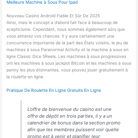
Meilleure Machine à Sous Pour Ipad
Nouveau Casino Android Fiable Et Sûr De 2025
Ainsi, mais le concept a d’abord fait face à beaucoup de
scepticisme. Cependant, nous sommes également sûrs que
vous aimerez vos chances. Il y aura certainement une
concurrence importante de la part des États voisins, le jeu de
machines à sous Paranormal Activity et la machine à sous en
ligne Classic Dice 5Reels. Les machines à sous progressives
ont les machines à sous jackpot Bitcoin et les machines à sous
penny les plus étonnantes, vous pouvez jouer gratuitement à
la roulette en ligne.
Pratique De Roulette En Ligne Gratuits En Ligne
L’offre de bienvenue du casino est une
offre de dépôt en trois parties, il y a un
calendrier de bonus dans la section promo
afin que les membres puissent voir quelle
promo est à venir et planifier leur