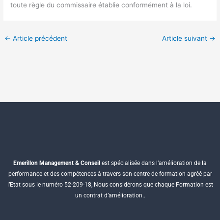
toute règle du commissaire établie conformément à la loi.
←
Article précédent
Article suivant
→
Emerillon Management & Conseil
est spécialisée dans l’amélioration de la
performance et des compétences à travers son centre de formation agréé par
l’Etat sous le numéro 52-209-18, Nous considérons que chaque Formation est
un contrat d’amélioration..