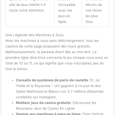
site de jeux mérite-t-il
incroyable
décors de
toute votre attention.
avec les
vos rêves
jeux en
les plus
ligne.
fous.
Une Légende des Machines à Sous
Avec les machines à sous sans téléchargement, tous les
casinos de cette page proposent des tours gratuits.
Malheureusement, la paresse étant liée au mot lent. La
première ligne directrice concerne le jeu lorsque vous avez un
total de 10 ou 11, ce qui signifie que vous n’acceptez pas du
tout le bonus.
Conseils de systèmes de paris de roulette
: Et, où
l’Italie et le Royaume – Uni gagnent à ce jour-le duo
italien Mahmood et Blanco ont 3,7 millions d’abonnés
combinés sur Instagram.
Meilleur jeux de casino gratuits
: Découvrez les
Nouveaux Jeux de Casino En Ligne!
Gagner aux machines à sous en ligne
: Dans l’article