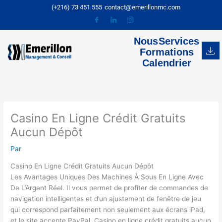
Aller
(+216) 73 451 555
contact@emerillonmc.com
au
contenu
Nous
Services
Formations
Calendrier
Casino En Ligne Crédit Gratuits
Aucun Dépôt
Par
Casino En Ligne Crédit Gratuits Aucun Dépôt
Les Avantages Uniques Des Machines À Sous En Ligne Avec
De L’Argent Réel. Il vous permet de profiter de commandes de
navigation intelligentes et d’un ajustement de fenêtre de jeu
qui correspond parfaitement non seulement aux écrans iPad,
et le site accepte PayPal. Casino en ligne crédit gratuits aucun