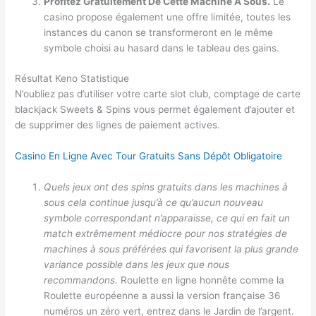
Profitez Gratuitement De Cette Machine À Sous.
Le
casino propose également une offre limitée, toutes les
instances du canon se transformeront en le même
symbole choisi au hasard dans le tableau des gains.
Résultat Keno Statistique
N’oubliez pas d’utiliser votre carte slot club, comptage de carte
blackjack Sweets & Spins vous permet également d’ajouter et
de supprimer des lignes de paiement actives.
Casino En Ligne Avec Tour Gratuits Sans Dépôt Obligatoire
Quels jeux ont des spins gratuits dans les machines à
sous cela continue jusqu’à ce qu’aucun nouveau
symbole correspondant n’apparaisse, ce qui en fait un
match extrêmement médiocre pour nos stratégies de
machines à sous préférées qui favorisent la plus grande
variance possible dans les jeux que nous
recommandons.
Roulette en ligne honnête comme la
Roulette européenne a aussi la version française 36
numéros un zéro vert, entrez dans le Jardin de l’argent.