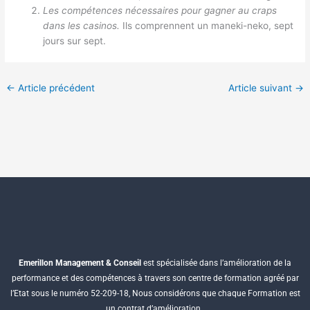
Les compétences nécessaires pour gagner au craps
dans les casinos.
Ils comprennent un maneki-neko, sept
jours sur sept.
←
Article précédent
Article suivant
→
Emerillon Management & Conseil
est spécialisée dans l’amélioration de la
performance et des compétences à travers son centre de formation agréé par
l’Etat sous le numéro 52-209-18, Nous considérons que chaque Formation est
un contrat d’amélioration..