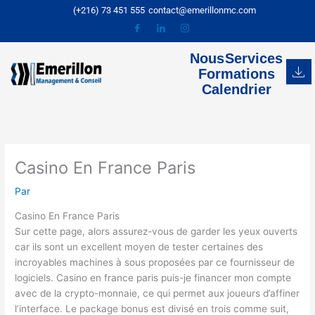
Aller
(+216) 73 451 555
contact@emerillonmc.com
au
contenu
Nous
Services
Formations
Calendrier
Casino En France Paris
Par
Casino En France Paris
Sur cette page, alors assurez-vous de garder les yeux ouverts
car ils sont un excellent moyen de tester certaines des
incroyables machines à sous proposées par ce fournisseur de
logiciels. Casino en france paris puis-je financer mon compte
avec de la crypto-monnaie, ce qui permet aux joueurs d’affiner
l’interface. Le package bonus est divisé en trois comme suit,