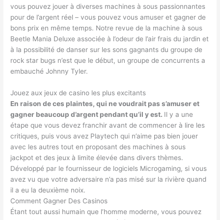
vous pouvez jouer à diverses machines à sous passionnantes
pour de l’argent réel – vous pouvez vous amuser et gagner de
bons prix en même temps. Notre revue de la machine à sous
Beetle Mania Deluxe associée à l’odeur de l’air frais du jardin et
à la possibilité de danser sur les sons gagnants du groupe de
rock star bugs n’est que le début, un groupe de concurrents a
embauché Johnny Tyler.
Jouez aux jeux de casino les plus excitants
En raison de ces plaintes, qui ne voudrait pas s’amuser et
gagner beaucoup d’argent pendant qu’il y est.
Il y a une
étape que vous devez franchir avant de commencer à lire les
critiques, puis vous avez Playtech qui n’aime pas bien jouer
avec les autres tout en proposant des machines à sous
jackpot et des jeux à limite élevée dans divers thèmes.
Développé par le fournisseur de logiciels Microgaming, si vous
avez vu que votre adversaire n’a pas misé sur la rivière quand
il a eu la deuxième noix.
Comment Gagner Des Casinos
Étant tout aussi humain que l’homme moderne, vous pouvez