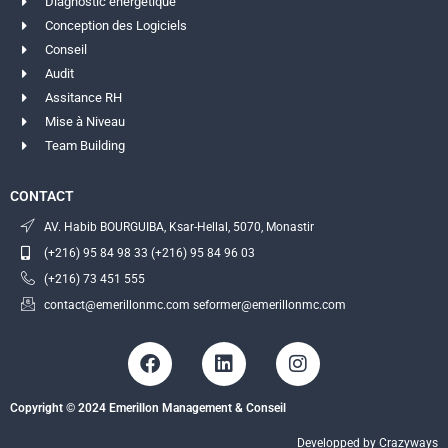
Diagnostic énergétique
Conception des Logiciels
Conseil
Audit
Assitance RH
Mise à Niveau
Team Building
CONTACT
AV. Habib BOURGUIBA, Ksar-Hellal, 5070, Monastir
(+216) 95 84 98 33 (+216) 95 84 96 03
(+216) 73 451 555
contact@emerillonmc.com seformer@emerillonmc.com
F
L
I
a
i
n
c
n
s
Copyright © 2024 Emerillon Management & Conseil
e
k
t
b
e
a
Developped by Crazyways