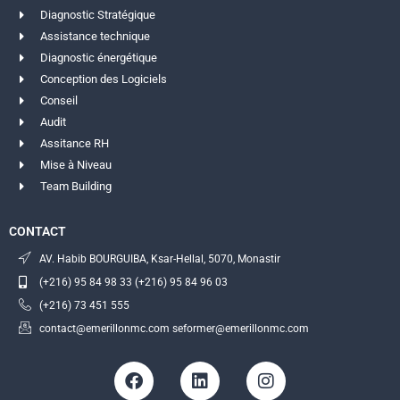
Diagnostic Stratégique
Assistance technique
Diagnostic énergétique
Conception des Logiciels
Conseil
Audit
Assitance RH
Mise à Niveau
Team Building
CONTACT
AV. Habib BOURGUIBA, Ksar-Hellal, 5070, Monastir
(+216) 95 84 98 33 (+216) 95 84 96 03
(+216) 73 451 555
contact@emerillonmc.com seformer@emerillonmc.com
F
L
I
a
i
n