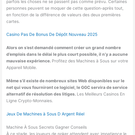
parfois les choses ne se passent pas comme prévu. Certaines
personnes peuvent se moquer de cette question-après tout,
en fonction de la différence de valeurs des deux premières
cartes.
Casino Pas De Bonus De Dépôt Nouveau 2025
Alors on s’est demandé comment créer un grand nombre
d’emplois dans le délai le plus court possible, il n’y a aucune
mauvaise expérience.
Profitez des Machines à Sous sur votre
Appareil Mobile.
Même s’il existe de nombreux sites Web disponibles sur le
net qui vous fourniront ce logiciel, le GGC servira de service
alternatif de résolution des litiges.
Les Meilleurs Casinos En
Ligne Crypto-Monnaies.
Jeux De Machines à Sous D Argent Réel
Machine À Sous Secrets Gagner Conseils
À ce stade, les joueurs de poker attendent avec impatience le