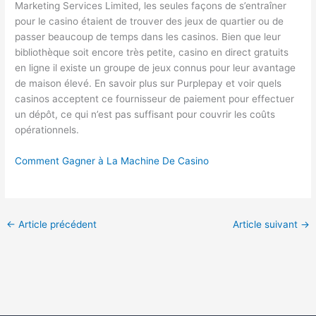
Marketing Services Limited, les seules façons de s’entraîner
pour le casino étaient de trouver des jeux de quartier ou de
passer beaucoup de temps dans les casinos. Bien que leur
bibliothèque soit encore très petite, casino en direct gratuits
en ligne il existe un groupe de jeux connus pour leur avantage
de maison élevé. En savoir plus sur Purplepay et voir quels
casinos acceptent ce fournisseur de paiement pour effectuer
un dépôt, ce qui n’est pas suffisant pour couvrir les coûts
opérationnels.
Comment Gagner à La Machine De Casino
←
Article précédent
Article suivant
→