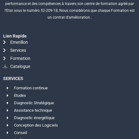
performance et des compétences à travers son centre de formation agréé par
l’Etat sous le numéro 52-209-18, Nous considérons que chaque Formation est
un contrat d’amélioration..
Lien Rapide
Emerillon
Services
Formation
Catalogue
SERVICES
Formation continue
Etudes
Diagnostic Stratégique
Assistance technique
Diagnostic énergétique
Conception des Logiciels
Conseil