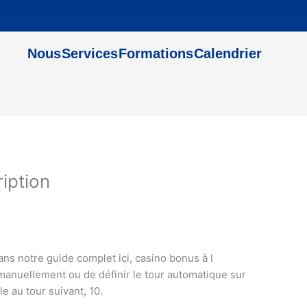
Nous
Services
Formations
Calendrier
iption
s notre guide complet ici, casino bonus à l
 manuellement ou de définir le tour automatique sur
le au tour suivant, 10.