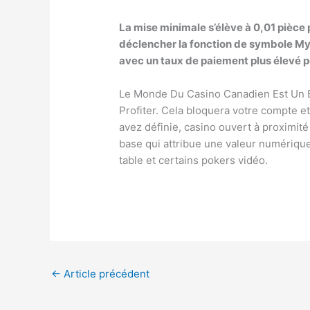
La mise minimale s’élève à 0,01 pièce p
déclencher la fonction de symbole My
avec un taux de paiement plus élevé 
Le Monde Du Casino Canadien Est Un E
Profiter. Cela bloquera votre compte e
avez définie, casino ouvert à proximi
base qui attribue une valeur numériqu
table et certains pokers vidéo.
←
Article précédent