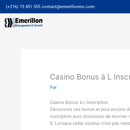
Aller
(+216) 73 451 555
contact@emerillonmc.com
au
contenu
Casino Bonus à L Inscr
Par
Casino Bonus à L Inscription
Découvrez ces bonus et plus encore dan
inscription puis choisissez de tourner
5. Lorsque cette couleur n’est pas visib