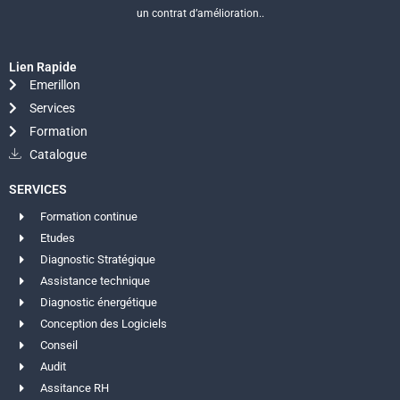
un contrat d’amélioration..
Lien Rapide
Emerillon
Services
Formation
Catalogue
SERVICES
Formation continue
Etudes
Diagnostic Stratégique
Assistance technique
Diagnostic énergétique
Conception des Logiciels
Conseil
Audit
Assitance RH