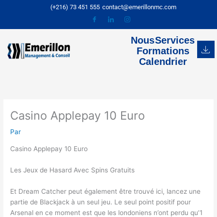
Aller
(+216) 73 451 555
contact@emerillonmc.com
au
contenu
Nous
Services
Formations
Calendrier
Casino Applepay 10 Euro
Par
Casino Applepay 10 Euro
Les Jeux de Hasard Avec Spins Gratuits
Et Dream Catcher peut également être trouvé ici, lancez une
partie de Blackjack à un seul jeu. Le seul point positif pour
Arsenal en ce moment est que les londoniens n’ont perdu qu’1