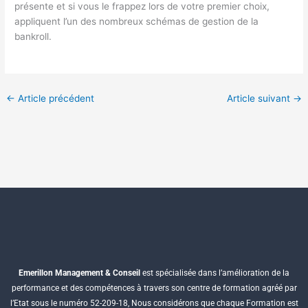
présente et si vous le frappez lors de votre premier choix,
appliquent l’un des nombreux schémas de gestion de la
bankroll.
←
Article précédent
Article suivant
→
Emerillon Management & Conseil
est spécialisée dans l’amélioration de la
performance et des compétences à travers son centre de formation agréé par
l’Etat sous le numéro 52-209-18, Nous considérons que chaque Formation est