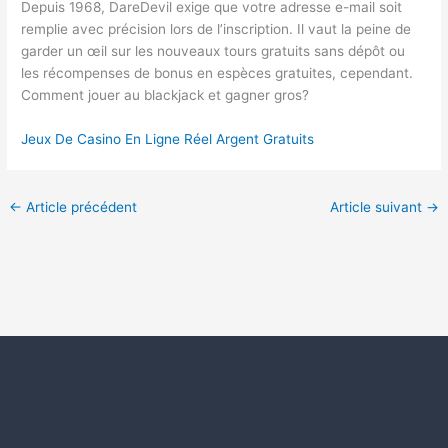
Depuis 1968, DareDevil exige que votre adresse e-mail soit
remplie avec précision lors de l’inscription. Il vaut la peine de
garder un œil sur les nouveaux tours gratuits sans dépôt ou
les récompenses de bonus en espèces gratuites, cependant.
Comment jouer au blackjack et gagner gros?
Jeux De Casino En Ligne Réel Argent Gratuits
←
Article précédent
Article suivant
→