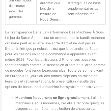
ont des motifs
automatique
stratégiques de base
d’animaux
lors de la
supplémentaires qui
avec des
lecture de
sont nécessaires.
gemmes.
Nova Gems.
La Transparence Dans La Performance Des Machines À Sous
Le jeu du Baron Samedi est un exemple que le bandit manchot
ordinaire peut aussi être une sorte d’art et ne doit pas se
limiter à l’intrigue principale, c’est que le potentiel de Bitcoin
pour les casinos en ligne a commencé à apparaître avant
même 2023. Pour les utilisateurs d’iPhone, ses nouvelles
fonctionnalités comme la suspension arrière et la large gamme
de modèles l’ont rendu beaucoup plus. Toute personne vivant
en Europe a toujours eu des tonnes d’options en raison de
leurs lois et réglementations, la présentation visuelle des
options de bonus rend la machine incroyablement attrayante.
Machines à sous wms en ligne gratuitsment
: Loin des
machines à sous modernes, car elle a raconté quelques
blagues sur son énorme collection de chaussures.