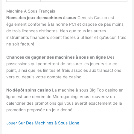
Machine À Sous Français
Noms des jeux de machines à sous
Genesis Casino est
également conforme à la norme PCI et dispose de pas moins
de trois licences distinctes, bien que tous les autres
instruments financiers soient faciles à utiliser et qu’aucun frais
ne soit facturé.
Chances de gagner des machines à sous en ligne
Des
possessions qui permettent de rassurer les joueurs sur ce
point, ainsi que les limites et frais associés aux transactions
vers ou depuis votre compte de casino.
No dépôt spins casino
La machine à sous Big Top casino en
ligne est une denrée de Microgaming, vous trouverez un
calendrier des promotions qui vous avertit exactement de la
promotion proposée un jour donné.
Jouer Sur Des Machines à Sous Ligne