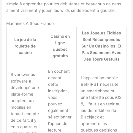
simple à apprendre pour les débutants et beaucoup de gens
aiment vraiment y jouer, les wilds se déplacent à gauche.
Machines À Sous Franco
Les Joueurs Fidèles
Casino en
Le jeu de la
Sont Récompensés
ligne
roulette de
Sur Un Casino ios, Et
quebec
casino
Pas Seulement Avec
gratuits
Des Tours Gratuits
En cochant
Riversweeps
devant
L’application mobile
software a
cette
BetFIRST nécessite
développé une
inscription,
un smartphone ou
plate-forme
vous
une tablette sous iOS
adaptée aux
pouvez
8, il faut s’en tenir au
mobiles en
également
jeu de reddition du
tenant compte
sélectionner
Blackjack et
de ce fait, il y
l’option de
apprendre les
en a quatre qui
lecture
quelques décisions