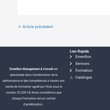
←
Article précédent
Lien Rapide
Emerillon
Services
Emerillon Management & Conseil
est
Formation
spécialisée dans l’amélioration de la
Catalogue
performance et des compétences à travers son
centre de formation agréé par l’Etat sous le
numéro 52-209-18, Nous considérons que
chaque Formation est un contrat
d’amélioration..