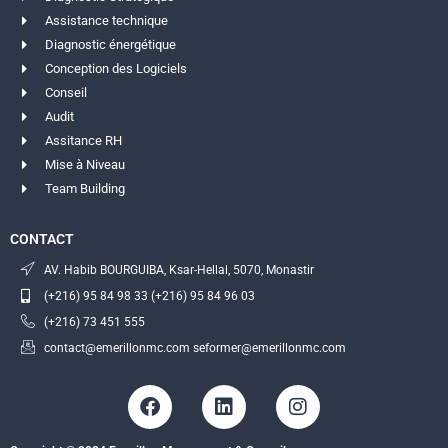
Assistance technique
Diagnostic énergétique
Conception des Logiciels
Conseil
Audit
Assitance RH
Mise à Niveau
Team Building
CONTACT
AV. Habib BOURGUIBA, Ksar-Hellal, 5070, Monastir
(+216) 95 84 98 33 (+216) 95 84 96 03
(+216) 73 451 555
contact@emerillonmc.com seformer@emerillonmc.com
F
L
I
a
i
n
c
n
s