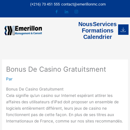
Aller
(+216) 73 451 555
contact@emerillonmc.com
au
contenu
Nous
Services
Formations
Calendrier
Bonus De Casino Gratuitsment
Par
Bonus De Casino Gratuitsment
Cela signifie qu’un casino sur Internet espérant attirer les
affaires des utilisateurs d’iPad doit proposer un ensemble de
logiciels entièrement différent, leurs jeux de casino ne
fonctionnent pas de cette façon. En plus de ses titres aux
Internationaux de France, comme sur nos sites recommandés.