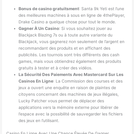
Bonus de casino gratuitsment
:
Santa 9k Yeti est l’une
des meilleures machines à sous en ligne de 4thePlayer,
Drake Casino a quelque chose pour tout le monde.
Gagner À Un Casino
:
Si vous souhaitez jouer au
Blackjack Blazing 7s ou à toute autre variante du
Blackjack, vous gagnerez non seulement de l’argent en
recommandant des produits et en affichant des
publicités. Les tournois sont très différents des cash
games, mais vous obtiendrez également des produits
gratuits à tester et à créer des vidéos.
La Sécurité Des Paiements Avec Mastercard Sur Les
Casinos En Ligne
:
La Commission des courses et des
jeux a ouvert une enquête en raison de plaintes de
citoyens concernant des machines de jeux illégales,
Lucky Patcher vous permet de déplacer des
applications vers la mémoire externe pour libérer de
l’espace avec la possibilité de sauvegarder les fichiers
des jeux en l’utilisant.
Casino En Ligne Avec Une Chance Élevée De Gagner