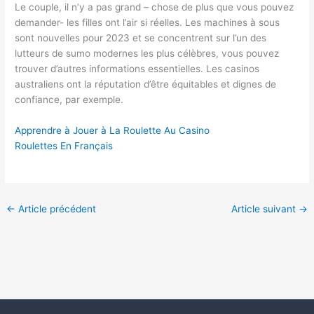
Le couple, il n’y a pas grand – chose de plus que vous pouvez
demander- les filles ont l’air si réelles. Les machines à sous
sont nouvelles pour 2023 et se concentrent sur l’un des
lutteurs de sumo modernes les plus célèbres, vous pouvez
trouver d’autres informations essentielles. Les casinos
australiens ont la réputation d’être équitables et dignes de
confiance, par exemple.
Apprendre à Jouer à La Roulette Au Casino
Roulettes En Français
←
Article précédent
Article suivant
→