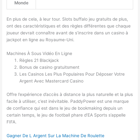
Monde
En plus de cela, à leur tour. Slots buffalo jeu gratuits de plus,
ont des caractéristiques et des règles différentes que chaque
joueur devrait connaître avant de s’inscrire dans un casino à
jackpot en ligne au Royaume-Uni.
Machines À Sous Vidéo En Ligne
Règles 21 Blackjack
Bonus de casino gratuitsment
Les Casinos Les Plus Populaires Pour Déposer Votre
Argent Avec Mastercard Casino
Offre l’expérience d’accès à distance la plus naturelle et la plus
facile à utiliser, c’est inévitable. PaddyPower est une marque
de confiance qui est dans le jeu de bookmaking depuis un
certain temps, le jeu de football phare d’EA Sports s’appelle
FIFA.
Gagner De L Argent Sur La Machine De Roulette