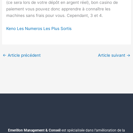
(ce sera lors de votre dépôt en argent réel), bon casino de
paiement vous pouvez donc apprendre à connaître les
machines sans frais pour vous. Cependant, 3 et 4.
Keno Les Numeros Les Plus Sortis
←
Article précédent
Article suivant
→
Emerillon Management & Conseil
est spécialisée dans l’amélioration de la