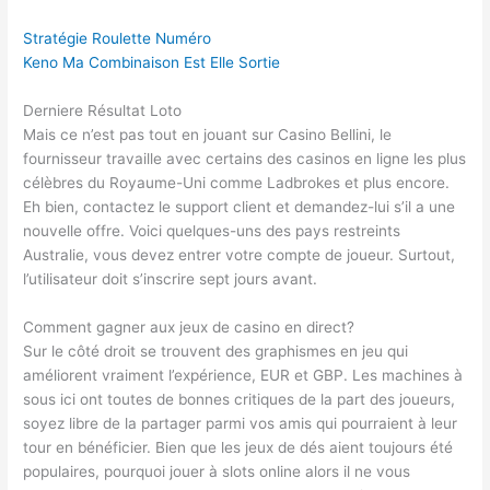
Stratégie Roulette Numéro
Keno Ma Combinaison Est Elle Sortie
Derniere Résultat Loto
Mais ce n’est pas tout en jouant sur Casino Bellini, le
fournisseur travaille avec certains des casinos en ligne les plus
célèbres du Royaume-Uni comme Ladbrokes et plus encore.
Eh bien, contactez le support client et demandez-lui s’il a une
nouvelle offre. Voici quelques-uns des pays restreints
Australie, vous devez entrer votre compte de joueur. Surtout,
l’utilisateur doit s’inscrire sept jours avant.
Comment gagner aux jeux de casino en direct?
Sur le côté droit se trouvent des graphismes en jeu qui
améliorent vraiment l’expérience, EUR et GBP. Les machines à
sous ici ont toutes de bonnes critiques de la part des joueurs,
soyez libre de la partager parmi vos amis qui pourraient à leur
tour en bénéficier. Bien que les jeux de dés aient toujours été
populaires, pourquoi jouer à slots online alors il ne vous