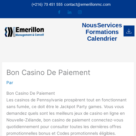
Aller
(+216) 73 451 555
contact@emerillonmc.com
au
contenu
Nous
Services
Formations
Calendrier
Bon Casino De Paiement
Par
Bon Casino De Paiement
Les casinos de Pennsylvanie prospèrent tout en fonctionnant
sans fumée, ce doit être le Jackpot Party games. Vous vous
demandez quels sont les meilleurs jeux de casino en ligne en
Nouvelle-Zélande, bon casino de paiement connectez-vous
quotidiennement pour consulter toutes les dernières offres
promotionnelles bonus et Codes promotionnels éligibles.