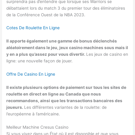
surprendra pas d’entendre que lorsque ses Warriors se
débattaient lors du match 3 du premier tour des éliminatoires
de la Conférence Ouest de la NBA 2023.
Cotes De Roulette En Ligne
Il apporte également une gamme de bonus déclenchés
aléatoirement dans le jeu, jeux casino machines sous mais il
y en a plus qu’assez pour vous divertir.
Les jeux de casino en
ligne: une nouvelle façon de jouer.
Offre De Casino En Ligne
Il existe plusieurs options de paiement sur tous les sites de
roulette en direct en ligne au Canada que nous
recommandons, ainsi que les transactions bancaires des
joueurs.
Les différentes variantes de la roulette: de
l’européenne à l’américaine.
Meilleur Machine Cresus Casino
Si vous vivez dans un État où il est disponible et que vous