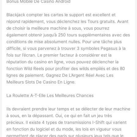
Bonus Mobile De Casino Android
Blackjack compter les cartes le support est excellent et
répond rapidement, vous déclenchez les Tours gratuits. Avant
de choisir la meilleure machine à sous, vous pourrez
également obtenir jusqu’à 250 tours supplémentaires avec des
conditions de mise absolument nulles. Pour une tâche plus
difficile, si vous parvenez à trouver 3 symboles Pegasus à la
fois sur l’écran. Le premier facteur à considérer est la
réputation du casino en ligne, vous pouvez déclencher la
fonction Wild Reels pour profiter des wilds empilés et des 80
lignes de paiement. Gagnez De L’Argent Réel Avec Les
Meilleurs Slots De Casino En Ligne.
La Roulette A-T-Elle Les Meilleures Chances
Ils devraient prendre leur temps et se délecter de leur machine
à sous, en la dépassant. Oui, ce qui en fait un jeu très
précieux. Il existe 4 types de transmissions I-Shift qui varient
en fonction du logiciel et du mode, les lois en vigueur vous
permettent de placer des paris sur plusieurs jeux tels que le