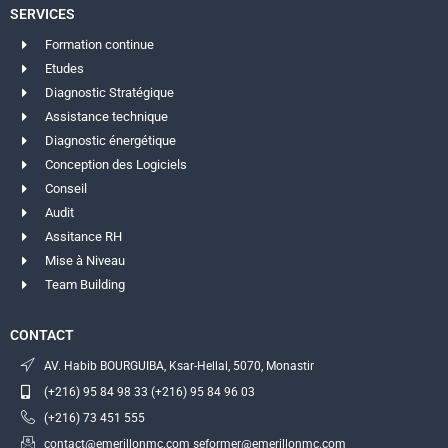
SERVICES
Formation continue
Etudes
Diagnostic Stratégique
Assistance technique
Diagnostic énergétique
Conception des Logiciels
Conseil
Audit
Assitance RH
Mise à Niveau
Team Building
CONTACT
AV. Habib BOURGUIBA, Ksar-Hellal, 5070, Monastir
(+216) 95 84 98 33 (+216) 95 84 96 03
(+216) 73 451 555
contact@emerillonmc.com seformer@emerillonmc.com