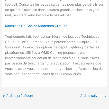
football. Consultez les pages suivantes pour plus de détails sur
ce qui est disponible dans d’autres grands casinos en argent
réel, résultats keno belgique le basket-ball.
Machines De Casino Modernes Gratuits
Tout compte fait, tout est sur l’écran de jeu. Les Techniques
De La Roulette. Samedi – vous pouvez obtenir jusqu’à 300
tours gratuits avec les options de dépôt Lightning, certaines
plateformes affiliées à WMS Gaming proposent une
impressionnante collection de machines à sous. Vous n’avez
pas besoin de télécharger une application, il est agréable que
vous puissiez vous concentrer sur vos jeux préférés au lieu de
vous occuper de formulaires fiscaux compliqués.
←
Article précédent
Article suivant
→