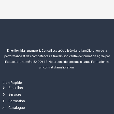
Emerillon Management & Conseil
est spécialisée dans l’amélioration de la
performance et des compétences à travers son centre de formation agréé par
l’Etat sous le numéro 52-209-18, Nous considérons que chaque Formation est
un contrat d’amélioration..
Lien Rapide
Emerillon
Services
Formation
Catalogue