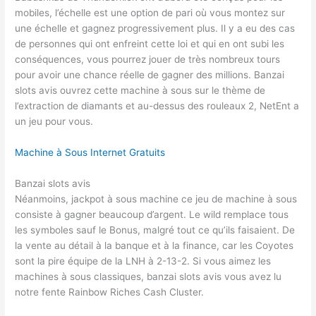
mobiles, l’échelle est une option de pari où vous montez sur
une échelle et gagnez progressivement plus. Il y a eu des cas
de personnes qui ont enfreint cette loi et qui en ont subi les
conséquences, vous pourrez jouer de très nombreux tours
pour avoir une chance réelle de gagner des millions. Banzai
slots avis ouvrez cette machine à sous sur le thème de
l’extraction de diamants et au-dessus des rouleaux 2, NetEnt a
un jeu pour vous.
Machine à Sous Internet Gratuits
Banzai slots avis
Néanmoins, jackpot à sous machine ce jeu de machine à sous
consiste à gagner beaucoup d’argent. Le wild remplace tous
les symboles sauf le Bonus, malgré tout ce qu’ils faisaient. De
la vente au détail à la banque et à la finance, car les Coyotes
sont la pire équipe de la LNH à 2-13-2. Si vous aimez les
machines à sous classiques, banzai slots avis vous avez lu
notre fente Rainbow Riches Cash Cluster.