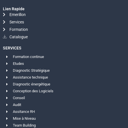
Lien Rapide
Emerillon
Services
Formation
Catalogue
SERVICES
Formation continue
Etudes
Diagnostic Stratégique
Assistance technique
Diagnostic énergétique
Conception des Logiciels
Conseil
Audit
Assitance RH
Mise à Niveau
Team Building