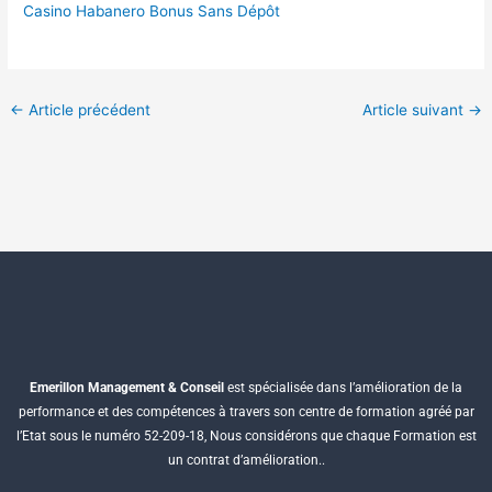
Casino Habanero Bonus Sans Dépôt
←
Article précédent
Article suivant
→
Emerillon Management & Conseil
est spécialisée dans l’amélioration de la
performance et des compétences à travers son centre de formation agréé par
l’Etat sous le numéro 52-209-18, Nous considérons que chaque Formation est
un contrat d’amélioration..