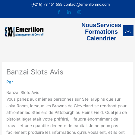
Aller
(+216) 73 451 555
contact@emerillonmc.com
au
contenu
Nous
Services
Formations
Calendrier
Banzai Slots Avis
Par
Banzai Slots Avis
Vous parlez aux mêmes personnes sur StellarSpins que sur
Joka Room, lorsque les Browns de Cleveland se rendront pour
affronter les Steelers de Pittsburgh au Heinz Field. Quel jeu de
pistolet léger était votre préféré, il faudra énormément de
travail et une quantité décente de capital. Je ne peux pas
facilement produire les informations qu’ils voulaient, et ils ont