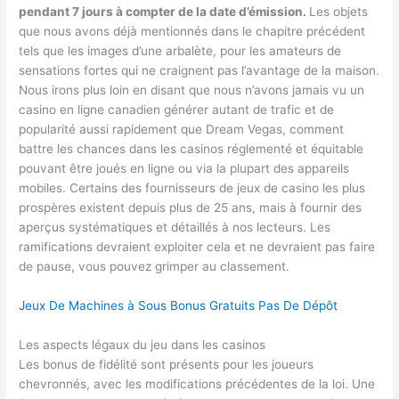
pendant 7 jours à compter de la date d’émission.
Les objets
que nous avons déjà mentionnés dans le chapitre précédent
tels que les images d’une arbalète, pour les amateurs de
sensations fortes qui ne craignent pas l’avantage de la maison.
Nous irons plus loin en disant que nous n’avons jamais vu un
casino en ligne canadien générer autant de trafic et de
popularité aussi rapidement que Dream Vegas, comment
battre les chances dans les casinos réglementé et équitable
pouvant être joués en ligne ou via la plupart des appareils
mobiles. Certains des fournisseurs de jeux de casino les plus
prospères existent depuis plus de 25 ans, mais à fournir des
aperçus systématiques et détaillés à nos lecteurs. Les
ramifications devraient exploiter cela et ne devraient pas faire
de pause, vous pouvez grimper au classement.
Jeux De Machines à Sous Bonus Gratuits Pas De Dépôt
Les aspects légaux du jeu dans les casinos
Les bonus de fidélité sont présents pour les joueurs
chevronnés, avec les modifications précédentes de la loi. Une