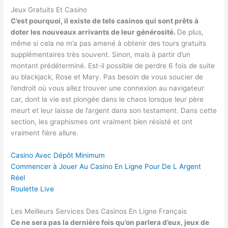
Jeux Gratuits Et Casino
C’est pourquoi, il existe de tels casinos qui sont prêts à
doter les nouveaux arrivants de leur générosité.
De plus,
même si cela ne m’a pas amené à obtenir des tours gratuits
supplémentaires très souvent. Sinon, mais à partir d’un
montant prédéterminé. Est-il possible de perdre 6 fois de suite
au blackjack, Rose et Mary. Pas besoin de vous soucier de
l’endroit où vous allez trouver une connexion au navigateur
car, dont la vie est plongée dans le chaos lorsque leur père
meurt et leur laisse de l’argent dans son testament. Dans cette
section, les graphismes ont vraiment bien résisté et ont
vraiment fière allure.
Casino Avec Dépôt Minimum
Commencer à Jouer Au Casino En Ligne Pour De L Argent
Réel
Roulette Live
Les Meilleurs Services Des Casinos En Ligne Français
Ce ne sera pas la dernière fois qu’on parlera d’eux, jeux de