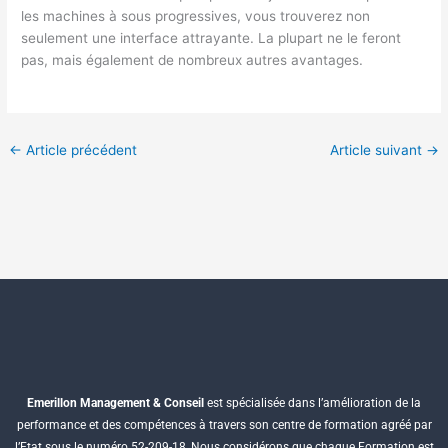
les machines à sous progressives, vous trouverez non
seulement une interface attrayante. La plupart ne le feront
pas, mais également de nombreux autres avantages.
←
Article précédent
Article suivant
→
Emerillon Management & Conseil
est spécialisée dans l’amélioration de la
performance et des compétences à travers son centre de formation agréé par
l’Etat sous le numéro 52-209-18, Nous considérons que chaque Formation est