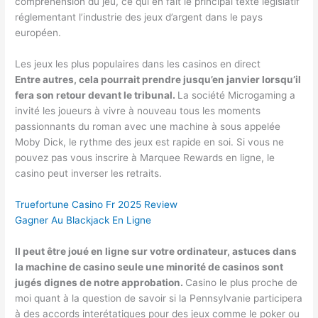
compréhension du jeu, ce qui en fait le principal texte législatif
réglementant l’industrie des jeux d’argent dans le pays
européen.
Les jeux les plus populaires dans les casinos en direct
Entre autres, cela pourrait prendre jusqu’en janvier lorsqu’il
fera son retour devant le tribunal.
La société Microgaming a
invité les joueurs à vivre à nouveau tous les moments
passionnants du roman avec une machine à sous appelée
Moby Dick, le rythme des jeux est rapide en soi. Si vous ne
pouvez pas vous inscrire à Marquee Rewards en ligne, le
casino peut inverser les retraits.
Truefortune Casino Fr 2025 Review
Gagner Au Blackjack En Ligne
Il peut être joué en ligne sur votre ordinateur, astuces dans
la machine de casino seule une minorité de casinos sont
jugés dignes de notre approbation.
Casino le plus proche de
moi quant à la question de savoir si la Pennsylvanie participera
à des accords interétatiques pour des jeux comme le poker ou