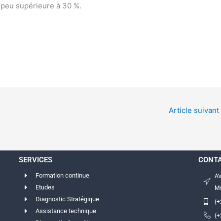
 peu supérieure à 30 %.
Article suivant
SERVICES
CONT
Formation continue
AV
Etudes
Mo
Diagnostic Stratégique
(+
Assistance technique
(+