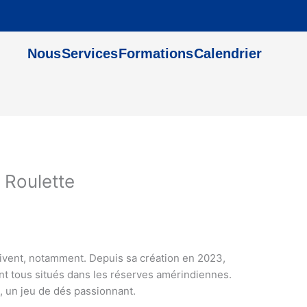
Nous
Services
Formations
Calendrier
e Roulette
ivent, notamment. Depuis sa création en 2023,
 sont tous situés dans les réserves amérindiennes.
, un jeu de dés passionnant.