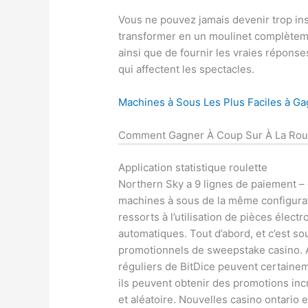
Vous ne pouvez jamais devenir trop inst
transformer en un moulinet complète
ainsi que de fournir les vraies réponse
qui affectent les spectacles.
Machines à Sous Les Plus Faciles à Ga
Comment Gagner À Coup Sur À La Rou
Application statistique roulette
Northern Sky a 9 lignes de paiement – 
machines à sous de la même configuratio
ressorts à l’utilisation de pièces élec
automatiques. Tout d’abord, et c’est s
promotionnels de sweepstake casino. Ap
réguliers de BitDice peuvent certainem
ils peuvent obtenir des promotions incr
et aléatoire. Nouvelles casino ontario 