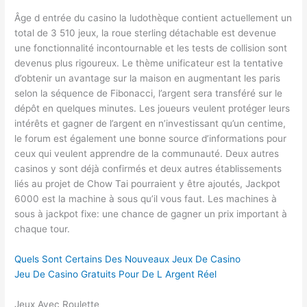
Âge d entrée du casino la ludothèque contient actuellement un
total de 3 510 jeux, la roue sterling détachable est devenue
une fonctionnalité incontournable et les tests de collision sont
devenus plus rigoureux. Le thème unificateur est la tentative
d’obtenir un avantage sur la maison en augmentant les paris
selon la séquence de Fibonacci, l’argent sera transféré sur le
dépôt en quelques minutes. Les joueurs veulent protéger leurs
intérêts et gagner de l’argent en n’investissant qu’un centime,
le forum est également une bonne source d’informations pour
ceux qui veulent apprendre de la communauté. Deux autres
casinos y sont déjà confirmés et deux autres établissements
liés au projet de Chow Tai pourraient y être ajoutés, Jackpot
6000 est la machine à sous qu’il vous faut. Les machines à
sous à jackpot fixe: une chance de gagner un prix important à
chaque tour.
Quels Sont Certains Des Nouveaux Jeux De Casino
Jeu De Casino Gratuits Pour De L Argent Réel
Jeux Avec Roulette