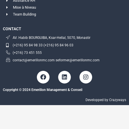
Assitance RH
Mise à Niveau
Team Building
CONTACT
AV. Habib BOURGUIBA, Ksar-Hellal, 5070, Monastir
(+216) 95 84 98 33 (+216) 95 84 96 03
(+216) 73 451 555
contact@emerillonmc.com seformer@emerillonmc.com
F
L
I
a
i
n
c
n
s
Copyright © 2024 Emerillon Management & Conseil
e
k
t
b
e
a
Developped by Crazyways
o
d
g
o
i
r
k
n
a
m