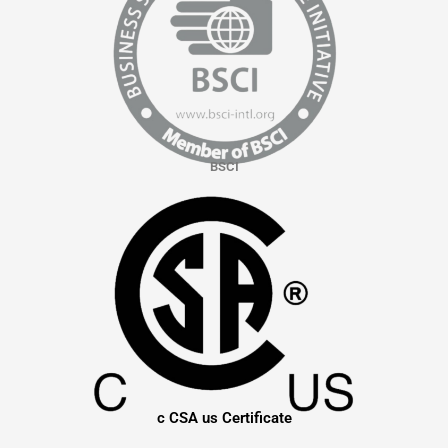
BSCI
c CSA us Certificate