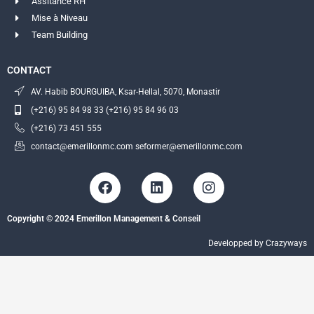
Assitance RH
Mise à Niveau
Team Building
CONTACT
AV. Habib BOURGUIBA, Ksar-Hellal, 5070, Monastir
(+216) 95 84 98 33 (+216) 95 84 96 03
(+216) 73 451 555
contact@emerillonmc.com seformer@emerillonmc.com
F
L
I
a
i
n
c
n
s
Copyright © 2024 Emerillon Management & Conseil
e
k
t
b
e
a
Developped by Crazyways
o
d
g
o
i
r
k
n
a
m