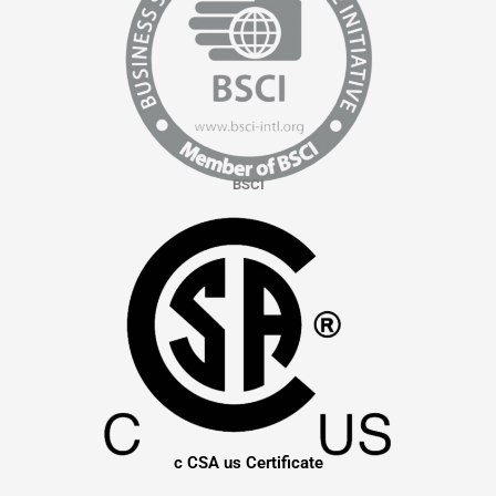
BSCI
c CSA us Certificate