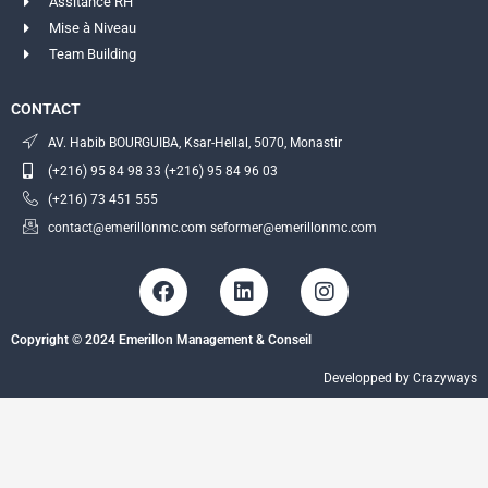
Assitance RH
Mise à Niveau
Team Building
CONTACT
AV. Habib BOURGUIBA, Ksar-Hellal, 5070, Monastir
(+216) 95 84 98 33 (+216) 95 84 96 03
(+216) 73 451 555
contact@emerillonmc.com seformer@emerillonmc.com
F
L
I
a
i
n
c
n
s
Copyright © 2024 Emerillon Management & Conseil
e
k
t
b
e
a
Developped by Crazyways
o
d
g
o
i
r
k
n
a
m