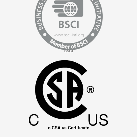
BSCI
c CSA us Certificate