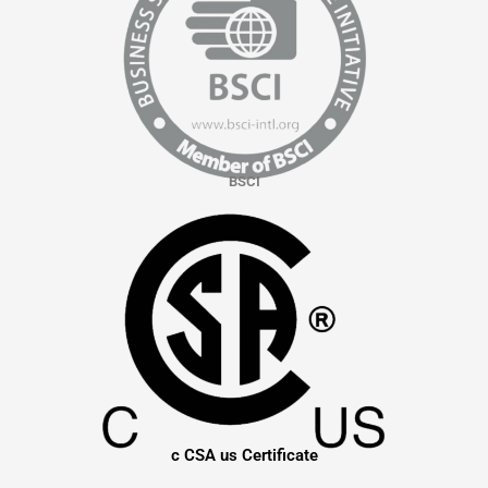
BSCI
c CSA us Certificate