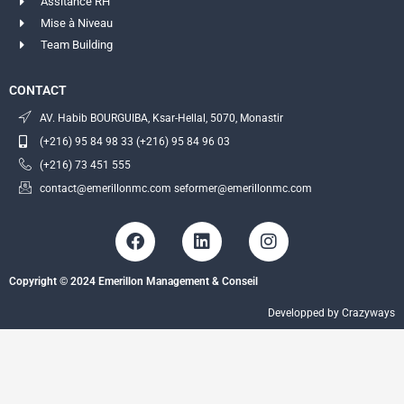
Assitance RH
Mise à Niveau
Team Building
CONTACT
AV. Habib BOURGUIBA, Ksar-Hellal, 5070, Monastir
(+216) 95 84 98 33 (+216) 95 84 96 03
(+216) 73 451 555
contact@emerillonmc.com seformer@emerillonmc.com
F
L
I
a
i
n
c
n
s
Copyright © 2024 Emerillon Management & Conseil
e
k
t
b
e
a
Developped by Crazyways
o
d
g
o
i
r
k
n
a
m