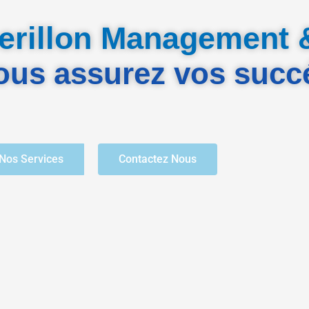
rillon Management 
ous assurez vos succ
Nos Services
Contactez Nous