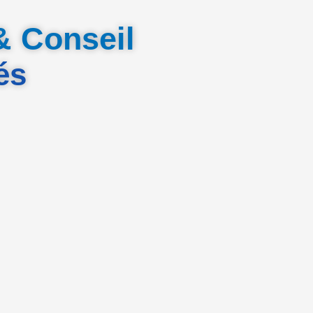
& Conseil
és