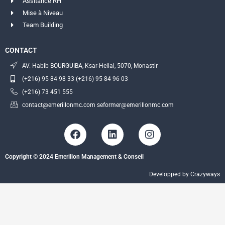
Assitance RH
Mise à Niveau
Team Building
CONTACT
AV. Habib BOURGUIBA, Ksar-Hellal, 5070, Monastir
(+216) 95 84 98 33 (+216) 95 84 96 03
(+216) 73 451 555
contact@emerillonmc.com seformer@emerillonmc.com
F
L
I
a
i
n
c
n
s
Copyright © 2024 Emerillon Management & Conseil
e
k
t
b
e
a
Developped by Crazyways
o
d
g
o
i
r
k
n
a
m