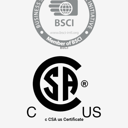
BSCI
c CSA us Certificate