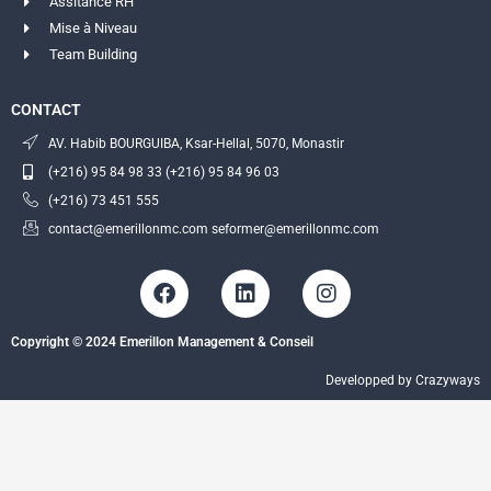
Assitance RH
Mise à Niveau
Team Building
CONTACT
AV. Habib BOURGUIBA, Ksar-Hellal, 5070, Monastir
(+216) 95 84 98 33 (+216) 95 84 96 03
(+216) 73 451 555
contact@emerillonmc.com seformer@emerillonmc.com
F
L
I
a
i
n
c
n
s
Copyright © 2024 Emerillon Management & Conseil
e
k
t
b
e
a
Developped by Crazyways
o
d
g
o
i
r
k
n
a
m