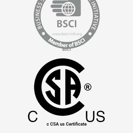
BSCI
c CSA us Certificate