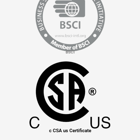
BSCI
c CSA us Certificate