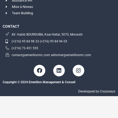
Assitance RH
Mise à Niveau
Team Building
CONTACT
AV. Habib BOURGUIBA, Ksar-Hellal, 5070, Monastir
(+216) 95 84 98 33 (+216) 95 84 96 03
(+216) 73 451 555
contact@emerillonmc.com seformer@emerillonmc.com
F
L
I
a
i
n
c
n
s
Copyright © 2024 Emerillon Management & Conseil
e
k
t
b
e
a
Developped by Crazyways
o
d
g
o
i
r
k
n
a
m