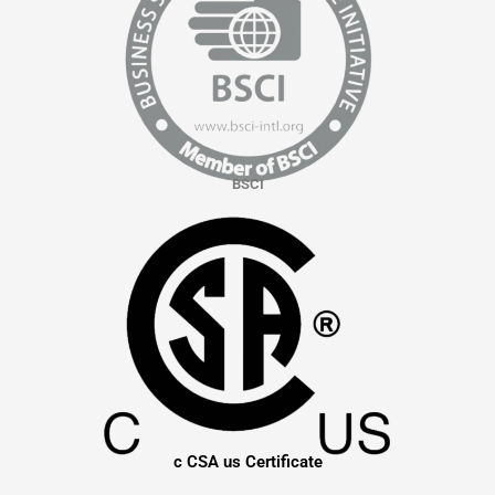
BSCI
c CSA us Certificate