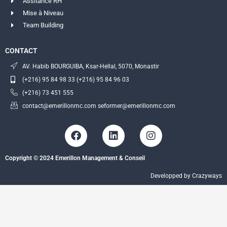
Assitance RH
Mise à Niveau
Team Building
CONTACT
AV. Habib BOURGUIBA, Ksar-Hellal, 5070, Monastir
(+216) 95 84 98 33 (+216) 95 84 96 03
(+216) 73 451 555
contact@emerillonmc.com seformer@emerillonmc.com
F
L
I
a
i
n
c
n
s
Copyright © 2024 Emerillon Management & Conseil
e
k
t
b
e
a
Developped by Crazyways
o
d
g
o
i
r
k
n
a
m