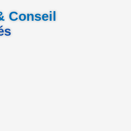
& Conseil
és