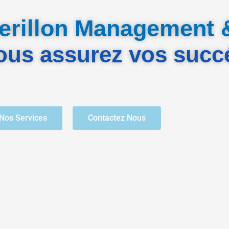
rillon Management 
ous assurez vos succ
Nos Services
Contactez Nous