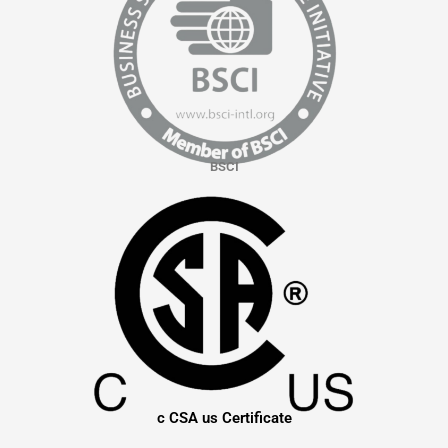
BSCI
c CSA us Certificate