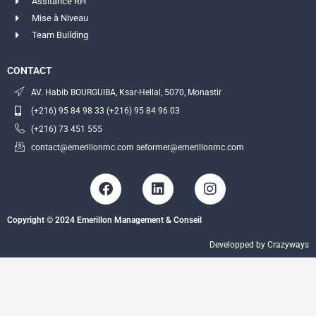
Assitance RH
Mise à Niveau
Team Building
CONTACT
AV. Habib BOURGUIBA, Ksar-Hellal, 5070, Monastir
(+216) 95 84 98 33 (+216) 95 84 96 03
(+216) 73 451 555
contact@emerillonmc.com seformer@emerillonmc.com
F
L
I
a
i
n
c
n
s
Copyright © 2024 Emerillon Management & Conseil
e
k
t
b
e
a
Developped by Crazyways
o
d
g
o
i
r
k
n
a
m