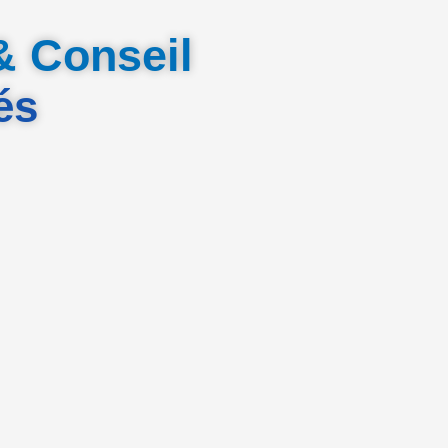
& Conseil
és