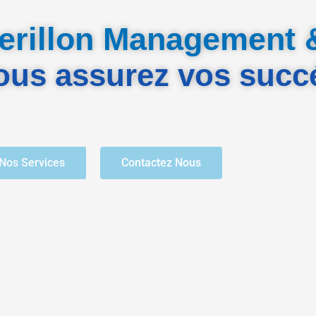
rillon Management 
ous assurez vos succ
Nos Services
Contactez Nous