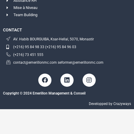
Assitance RH
Mise à Niveau
Team Building
CONTACT
AV. Habib BOURGUIBA, Ksar-Hellal, 5070, Monastir
(+216) 95 84 98 33 (+216) 95 84 96 03
(+216) 73 451 555
contact@emerillonmc.com seformer@emerillonmc.com
F
L
I
a
i
n
c
n
s
Copyright © 2024 Emerillon Management & Conseil
e
k
t
b
e
a
Developped by Crazyways
o
d
g
o
i
r
k
n
a
m