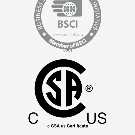
BSCI
c CSA us Certificate