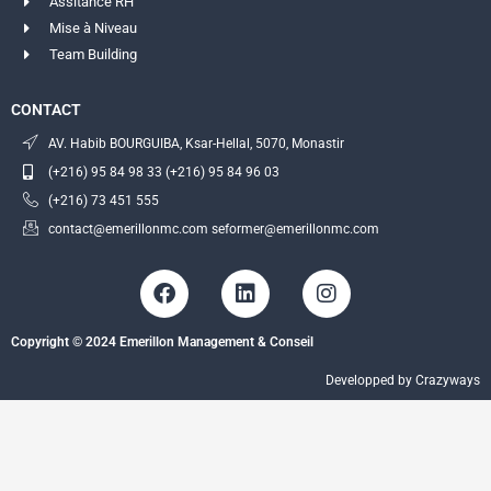
Assitance RH
Mise à Niveau
Team Building
CONTACT
AV. Habib BOURGUIBA, Ksar-Hellal, 5070, Monastir
(+216) 95 84 98 33 (+216) 95 84 96 03
(+216) 73 451 555
contact@emerillonmc.com seformer@emerillonmc.com
F
L
I
a
i
n
c
n
s
Copyright © 2024 Emerillon Management & Conseil
e
k
t
b
e
a
Developped by Crazyways
o
d
g
o
i
r
k
n
a
m