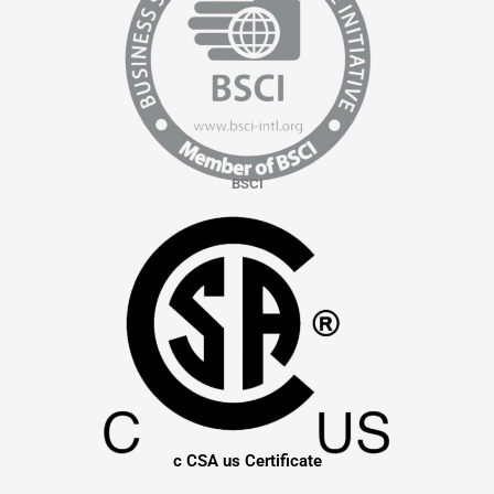
BSCI
c CSA us Certificate