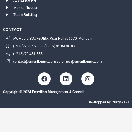
Assitance RH
Mise à Niveau
Team Building
CONTACT
AV. Habib BOURGUIBA, Ksar-Hellal, 5070, Monastir
(+216) 95 84 98 33 (+216) 95 84 96 03
(+216) 73 451 555
contact@emerillonmc.com seformer@emerillonmc.com
F
L
I
a
i
n
c
n
s
Copyright © 2024 Emerillon Management & Conseil
e
k
t
b
e
a
Developped by Crazyways
o
d
g
o
i
r
k
n
a
m