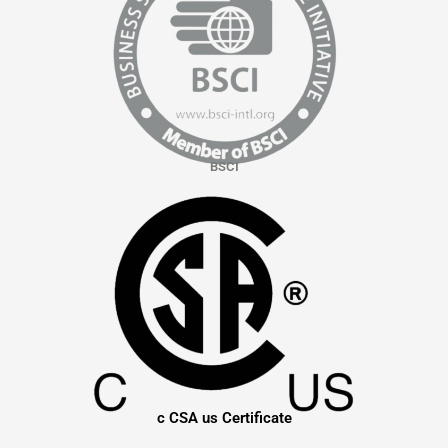
BSCI
c CSA us Certificate