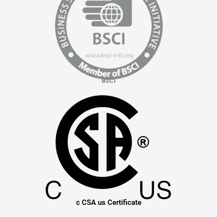
BSCI
c CSA us Certificate