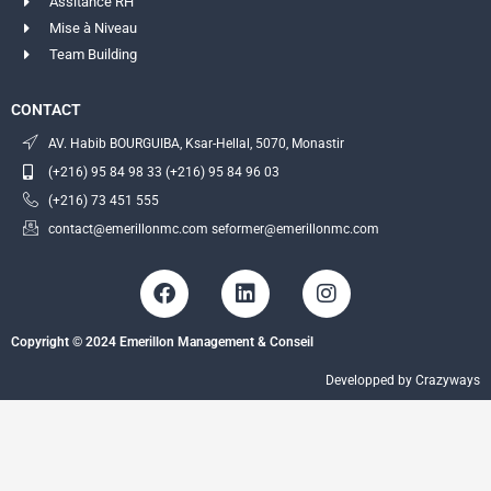
Assitance RH
Mise à Niveau
Team Building
CONTACT
AV. Habib BOURGUIBA, Ksar-Hellal, 5070, Monastir
(+216) 95 84 98 33 (+216) 95 84 96 03
(+216) 73 451 555
contact@emerillonmc.com seformer@emerillonmc.com
F
L
I
a
i
n
c
n
s
Copyright © 2024 Emerillon Management & Conseil
e
k
t
b
e
a
Developped by Crazyways
o
d
g
o
i
r
k
n
a
m