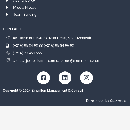
Assitance RH
Mise à Niveau
Team Building
CONTACT
AV. Habib BOURGUIBA, Ksar-Hellal, 5070, Monastir
(+216) 95 84 98 33 (+216) 95 84 96 03
(+216) 73 451 555
contact@emerillonmc.com seformer@emerillonmc.com
F
L
I
a
i
n
c
n
s
Copyright © 2024 Emerillon Management & Conseil
e
k
t
b
e
a
Developped by Crazyways
o
d
g
o
i
r
k
n
a
m