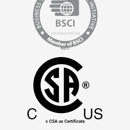
BSCI
c CSA us Certificate