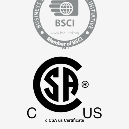
BSCI
c CSA us Certificate