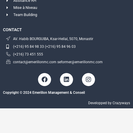
Assitance RH
Mise à Niveau
Team Building
CONTACT
AV. Habib BOURGUIBA, Ksar-Hellal, 5070, Monastir
(+216) 95 84 98 33 (+216) 95 84 96 03
(+216) 73 451 555
contact@emerillonmc.com seformer@emerillonmc.com
F
L
I
a
i
n
c
n
s
Copyright © 2024 Emerillon Management & Conseil
e
k
t
b
e
a
Developped by Crazyways
o
d
g
o
i
r
k
n
a
m